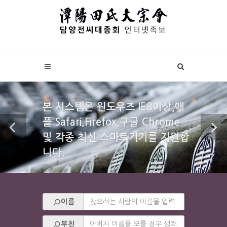
본 시스템은 원도우즈 IE8이상,애
플 Safari,Firefox,구글 Chrome
및 각종 최신 스마트기기를 지원합
니다.
이름
부친