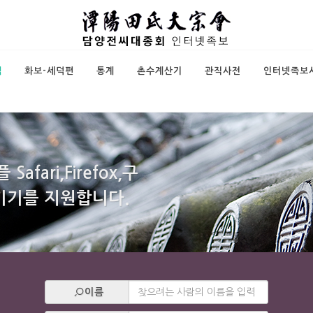
색
화보-세덕편
통계
촌수계산기
관직사전
인터넷족보
fari,Firefox,구
트기기를 지원합니다.
이름