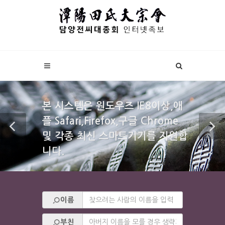
본 시스템은 원도우즈 IE8이상,애
플 Safari,Firefox,구글 Chrome
및 각종 최신 스마트기기를 지원합
니다.
이름
부친